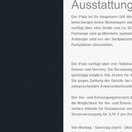
Der Platz ist für insgesamt 100 Wo
beherbergen keine Wohnwagen oder 
verfügt über eine Größe von ca. 65
Fahrwege sind größtenteils asphal
Anhänger sind vor der Stellplatzei
Parkplätzen abzustellen.
Der Platz verfügt über vier Toilett
Damen und Herren). Die Benutzung 
ganztägig möglich. Die Jetons für
Sie gegen Zahlung der Gebühr bei 
entsprechenden Anwesenheitszeite
Der Ver- und Entsorgungsbereich b
die Möglichkeit für Ver- und Ents
stehen Abläufe für Grauwasser zur 
Stromversorgung für 0,70 € pro Kw
Von Montag - Samstag (April - Ok