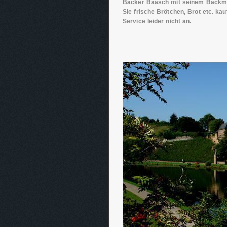
Bäcker Baasch mit seinem Backmob
Sie frische Brötchen, Brot etc. ka
Service leider nicht an.