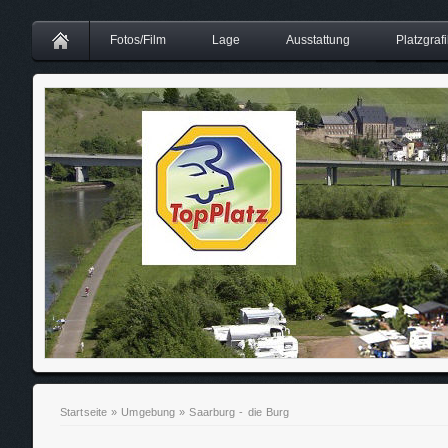
Fotos/Film
Lage
Ausstattung
Platzgrafi
Startseite
»
Umgebung
»
Saarburg - die Burg