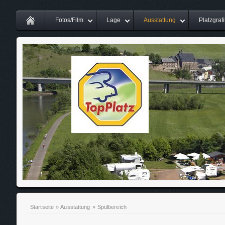
Fotos/Film
Lage
Ausstattung
Platzgrafi
Startseite
»
Ausstattung
»
Spülbereich